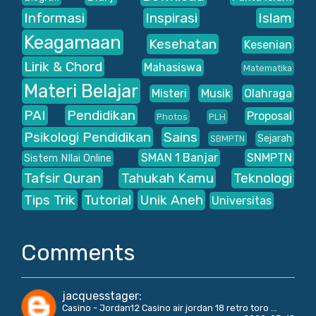
Informasi
Inspirasi
Islam
Keagamaan
Kesehatan
Kesenian
Lirik & Chord
Mahasiswa
Matematika
Materi Belajar
Misteri
Musik
Olahraga
PAI
Pendidikan
Proposal
Photos
PLH
Psikologi Pendidikan
Sains
Sejarah
SBMPTN
SMAN 1 Banjar
SNMPTN
Sistem NIlai Online
Tafsir Quran
Tahukah Kamu
Teknologi
Tips Trik
Tutorial
Unik Aneh
Universitas
Comments
jacquesstager
:
Casino - Jordan12 Casino air jordan 18 retro toro ...