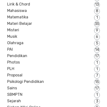
Lirik & Chord
13
Mahasiswa
8
Matematika
1
Materi Belajar
35
Misteri
9
Musik
6
Olahraga
5
PAI
14
Pendidikan
17
Photos
1
PLH
1
Proposal
7
Psikologi Pendidikan
15
Sains
17
SBMPTN
1
Sejarah
3