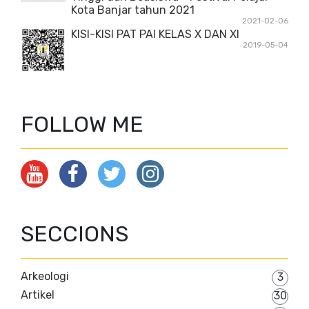
Kota Banjar tahun 2021
2021-02-06
KISI-KISI PAT PAI KELAS X DAN XI
2019-05-04
FOLLOW ME
SECCIONS
Arkeologi
3
Artikel
30