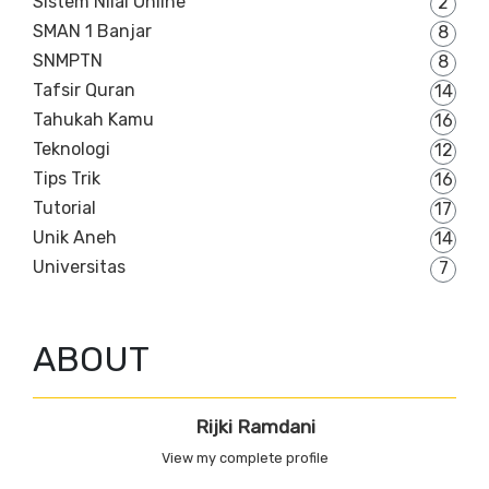
Sistem NIlai Online
2
SMAN 1 Banjar
8
SNMPTN
8
Tafsir Quran
14
Tahukah Kamu
16
Teknologi
12
Tips Trik
16
Tutorial
17
Unik Aneh
14
Universitas
7
ABOUT
Rijki Ramdani
View my complete profile