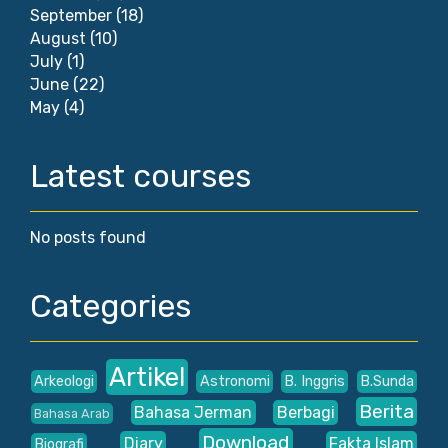
September
(18)
August
(10)
July
(1)
June
(22)
May
(4)
Latest courses
No posts found
Categories
Artikel
Arkeologi
Astronomi
B. Inggris
B.Sunda
Berita
Bahasa Jerman
Berbagi
Bahasa Arab
Download
Diary
Fakta Islam
Biografi