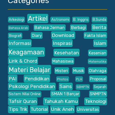
Categories
Artikel
Arkeologi
Astronomi
B. Inggris
B.Sunda
Berita
Bahasa Jerman
Berbagi
Bahasa Arab
Download
Diary
Fakta Islam
Biografi
Informasi
Inspirasi
Islam
Keagamaan
Kesehatan
Kesenian
Lirik & Chord
Mahasiswa
Matematika
Materi Belajar
Misteri
Musik
Olahraga
PAI
Pendidikan
Proposal
Photos
PLH
Psikologi Pendidikan
Sains
Sejarah
SBMPTN
SMAN 1 Banjar
SNMPTN
Sistem NIlai Online
Tafsir Quran
Tahukah Kamu
Teknologi
Tips Trik
Tutorial
Unik Aneh
Universitas