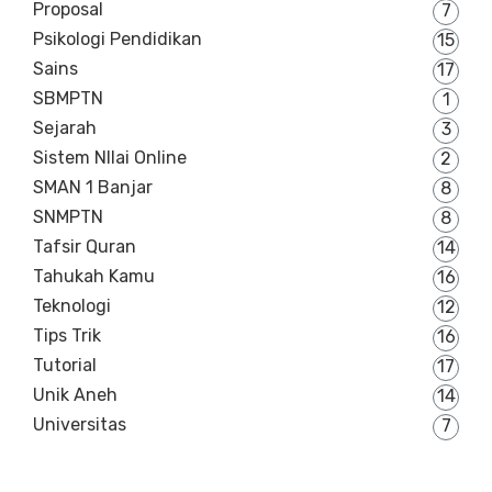
Proposal
7
Psikologi Pendidikan
15
Sains
17
SBMPTN
1
Sejarah
3
Sistem NIlai Online
2
SMAN 1 Banjar
8
SNMPTN
8
Tafsir Quran
14
Tahukah Kamu
16
Teknologi
12
Tips Trik
16
Tutorial
17
Unik Aneh
14
Universitas
7