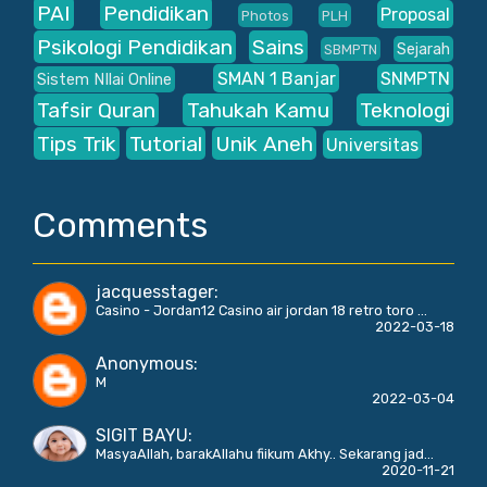
PAI
Pendidikan
Proposal
Photos
PLH
Psikologi Pendidikan
Sains
Sejarah
SBMPTN
SMAN 1 Banjar
SNMPTN
Sistem NIlai Online
Tafsir Quran
Tahukah Kamu
Teknologi
Tips Trik
Tutorial
Unik Aneh
Universitas
Comments
jacquesstager
:
Casino - Jordan12 Casino air jordan 18 retro toro ...
2022-03-18
Anonymous
:
M
2022-03-04
SIGIT BAYU
:
MasyaAllah, barakAllahu fiikum Akhy.. Sekarang jad...
2020-11-21