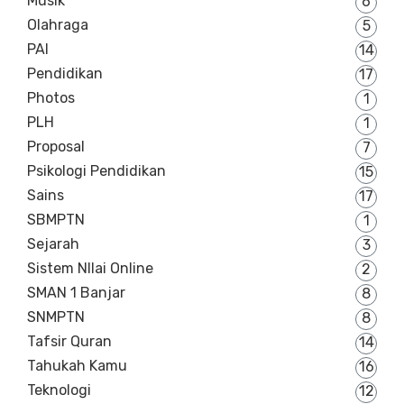
Musik
6
Olahraga
5
PAI
14
Pendidikan
17
Photos
1
PLH
1
Proposal
7
Psikologi Pendidikan
15
Sains
17
SBMPTN
1
Sejarah
3
Sistem NIlai Online
2
SMAN 1 Banjar
8
SNMPTN
8
Tafsir Quran
14
Tahukah Kamu
16
Teknologi
12