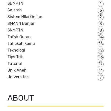
SBMPTN
1
Sejarah
3
Sistem NIlai Online
2
SMAN 1 Banjar
8
SNMPTN
8
Tafsir Quran
14
Tahukah Kamu
16
Teknologi
12
Tips Trik
16
Tutorial
17
Unik Aneh
14
Universitas
7
ABOUT