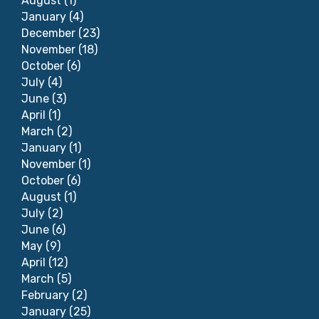
August
(1)
January
(4)
December
(23)
November
(18)
October
(6)
July
(4)
June
(3)
April
(1)
March
(2)
January
(1)
November
(1)
October
(6)
August
(1)
July
(2)
June
(6)
May
(9)
April
(12)
March
(5)
February
(2)
January
(25)