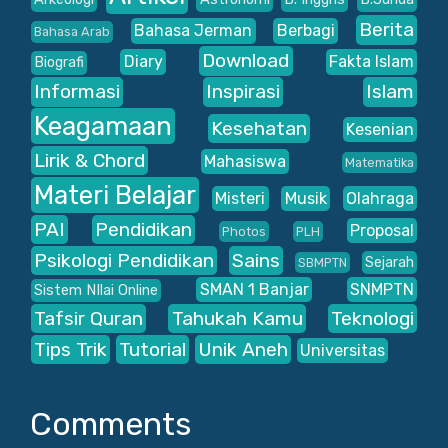
Berita
Bahasa Jerman
Berbagi
Bahasa Arab
Download
Diary
Fakta Islam
Biografi
Informasi
Inspirasi
Islam
Keagamaan
Kesehatan
Kesenian
Lirik & Chord
Mahasiswa
Matematika
Materi Belajar
Misteri
Musik
Olahraga
PAI
Pendidikan
Proposal
Photos
PLH
Psikologi Pendidikan
Sains
Sejarah
SBMPTN
SMAN 1 Banjar
SNMPTN
Sistem NIlai Online
Tafsir Quran
Tahukah Kamu
Teknologi
Tips Trik
Tutorial
Unik Aneh
Universitas
Comments