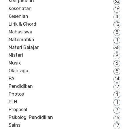
Keagamaan
32
Kesehatan
16
Kesenian
4
Lirik & Chord
13
Mahasiswa
8
Matematika
1
Materi Belajar
35
Misteri
9
Musik
6
Olahraga
5
PAI
14
Pendidikan
17
Photos
1
PLH
1
Proposal
7
Psikologi Pendidikan
15
Sains
17