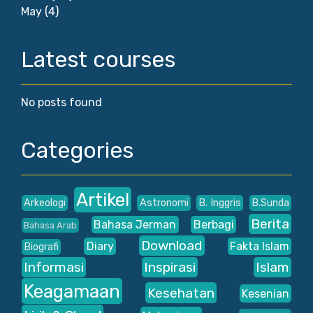
May
(4)
Latest courses
No posts found
Categories
Artikel
Arkeologi
Astronomi
B. Inggris
B.Sunda
Berita
Bahasa Jerman
Berbagi
Bahasa Arab
Download
Diary
Fakta Islam
Biografi
Informasi
Inspirasi
Islam
Keagamaan
Kesehatan
Kesenian