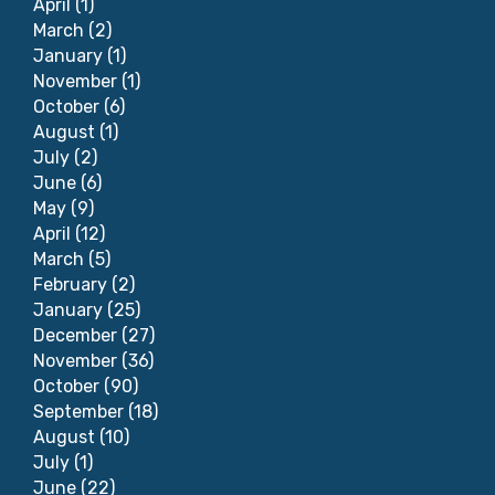
April
(1)
March
(2)
January
(1)
November
(1)
October
(6)
August
(1)
July
(2)
June
(6)
May
(9)
April
(12)
March
(5)
February
(2)
January
(25)
December
(27)
November
(36)
October
(90)
September
(18)
August
(10)
July
(1)
June
(22)