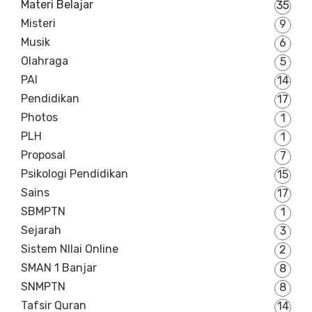
Materi Belajar
35
Misteri
9
Musik
6
Olahraga
5
PAI
14
Pendidikan
17
Photos
1
PLH
1
Proposal
7
Psikologi Pendidikan
15
Sains
17
SBMPTN
1
Sejarah
3
Sistem NIlai Online
2
SMAN 1 Banjar
8
SNMPTN
8
Tafsir Quran
14