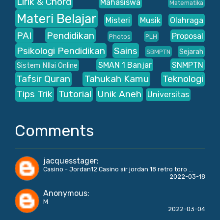
Lirik & Chord
Mahasiswa
Matematika
Materi Belajar
Misteri
Musik
Olahraga
PAI
Pendidikan
Proposal
Photos
PLH
Psikologi Pendidikan
Sains
Sejarah
SBMPTN
SMAN 1 Banjar
SNMPTN
Sistem NIlai Online
Tafsir Quran
Tahukah Kamu
Teknologi
Tips Trik
Tutorial
Unik Aneh
Universitas
Comments
jacquesstager
:
Casino - Jordan12 Casino air jordan 18 retro toro ...
2022-03-18
Anonymous
:
M
2022-03-04