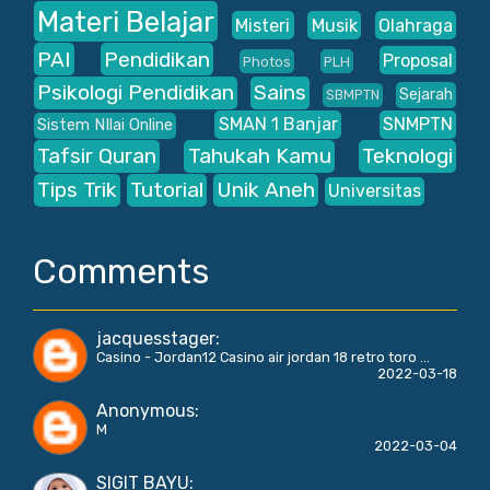
Materi Belajar
Misteri
Musik
Olahraga
PAI
Pendidikan
Proposal
Photos
PLH
Psikologi Pendidikan
Sains
Sejarah
SBMPTN
SMAN 1 Banjar
SNMPTN
Sistem NIlai Online
Tafsir Quran
Tahukah Kamu
Teknologi
Tips Trik
Tutorial
Unik Aneh
Universitas
Comments
jacquesstager
:
Casino - Jordan12 Casino air jordan 18 retro toro ...
2022-03-18
Anonymous
:
M
2022-03-04
SIGIT BAYU
: