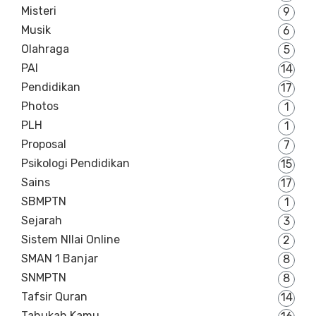
Misteri
9
Musik
6
Olahraga
5
PAI
14
Pendidikan
17
Photos
1
PLH
1
Proposal
7
Psikologi Pendidikan
15
Sains
17
SBMPTN
1
Sejarah
3
Sistem NIlai Online
2
SMAN 1 Banjar
8
SNMPTN
8
Tafsir Quran
14
Tahukah Kamu