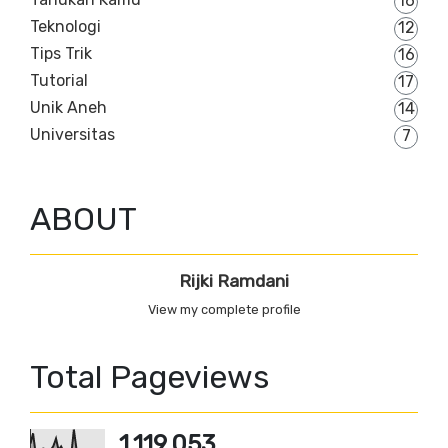
16
Teknologi
12
Tips Trik
16
Tutorial
17
Unik Aneh
14
Universitas
7
ABOUT
Rijki Ramdani
View my complete profile
Total Pageviews
1,119,053