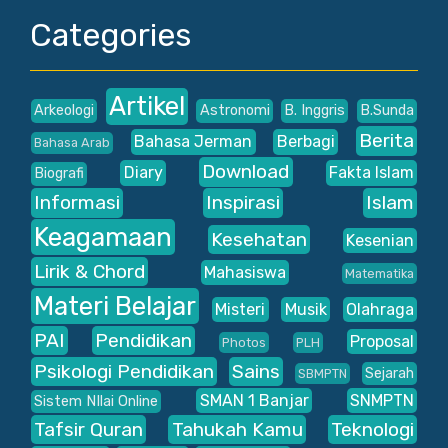
Categories
Artikel
Arkeologi
Astronomi
B. Inggris
B.Sunda
Berita
Bahasa Jerman
Berbagi
Bahasa Arab
Download
Diary
Fakta Islam
Biografi
Informasi
Inspirasi
Islam
Keagamaan
Kesehatan
Kesenian
Lirik & Chord
Mahasiswa
Matematika
Materi Belajar
Misteri
Musik
Olahraga
PAI
Pendidikan
Proposal
Photos
PLH
Psikologi Pendidikan
Sains
Sejarah
SBMPTN
SMAN 1 Banjar
SNMPTN
Sistem NIlai Online
Tafsir Quran
Tahukah Kamu
Teknologi