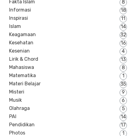
Fakta Islam
8
Informasi
18
Inspirasi
11
Islam
14
Keagamaan
32
Kesehatan
16
Kesenian
4
Lirik & Chord
13
Mahasiswa
8
Matematika
1
Materi Belajar
35
Misteri
9
Musik
6
Olahraga
5
PAI
14
Pendidikan
17
Photos
1