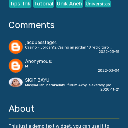
Tips Trik
Tutorial
Unik Aneh
Universitas
Comments
jacquesstager
:
Casino - Jordan12 Casino air jordan 18 retro toro ...
2022-03-18
Anonymous
:
M
2022-03-04
SIGIT BAYU
:
MasyaAllah, barakAllahu fiikum Akhy.. Sekarang jad...
2020-11-21
About
This just a demo text widget, you can use it to