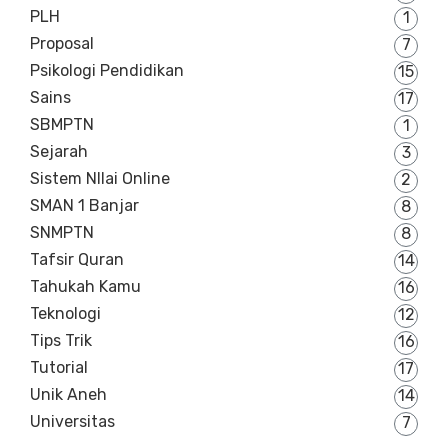
PLH
1
Proposal
7
Psikologi Pendidikan
15
Sains
17
SBMPTN
1
Sejarah
3
Sistem NIlai Online
2
SMAN 1 Banjar
8
SNMPTN
8
Tafsir Quran
14
Tahukah Kamu
16
Teknologi
12
Tips Trik
16
Tutorial
17
Unik Aneh
14
Universitas
7