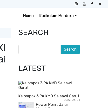
Home
Kurikulum Merdeka
SEARCH
XI
ai
LATEST
Kelompok 3 PA KMD Selaawi Garut
2022-06-01
Power Point Jalur