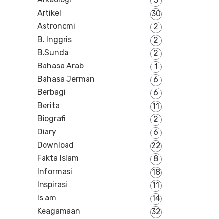
3
Artikel
30
Astronomi
2
B. Inggris
2
B.Sunda
2
Bahasa Arab
1
Bahasa Jerman
6
Berbagi
6
Berita
11
Biografi
2
Diary
6
Download
22
Fakta Islam
8
Informasi
18
Inspirasi
11
Islam
14
Keagamaan
32