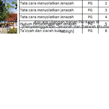
XI IPA 7]
Kisi-kisi Ulangan Harian PAI Kelas XI
nline
(Penyelenggaraan Jenazah dan Dakwah khutb
tabligh)