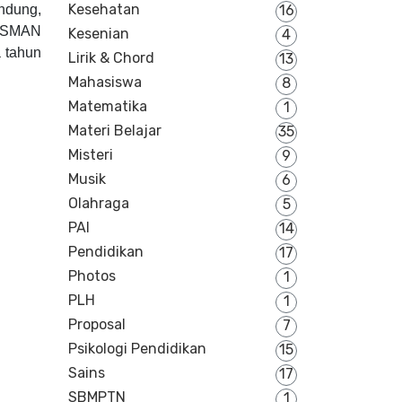
Kesehatan
16
ndung,
i SMAN
Kesenian
4
a tahun
Lirik & Chord
13
Mahasiswa
8
Matematika
1
Materi Belajar
35
Misteri
9
Musik
6
Olahraga
5
PAI
14
Pendidikan
17
Photos
1
PLH
1
Proposal
7
Psikologi Pendidikan
15
Sains
17
SBMPTN
1