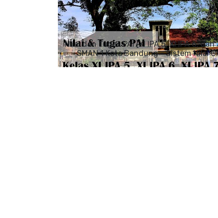
Nilai dan Tugas PAI [XI IPA 5, XI IPA 6, dan 
SMAN 1 Kota Bandung - Sistem Nilai O