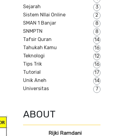
Sejarah
3
Sistem NIlai Online
2
SMAN 1 Banjar
8
SNMPTN
8
Tafsir Quran
14
Tahukah Kamu
16
Teknologi
12
Tips Trik
16
Tutorial
17
Unik Aneh
14
Universitas
7
ABOUT
Rijki Ramdani