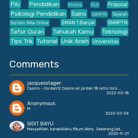
PAI
Pendidikan
Proposal
Photos
PLH
Psikologi Pendidikan
Sains
Sejarah
SBMPTN
SMAN 1 Banjar
SNMPTN
Sistem NIlai Online
Tafsir Quran
Tahukah Kamu
Teknologi
Tips Trik
Tutorial
Unik Aneh
Universitas
Comments
jacquesstager
:
Casino - Jordan12 Casino air jordan 18 retro toro ...
2022-03-18
Anonymous
:
M
2022-03-04
SIGIT BAYU
:
MasyaAllah, barakAllahu fiikum Akhy.. Sekarang jad...
2020-11-21