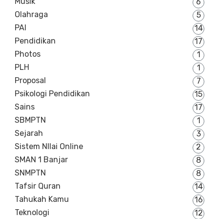
Musik
6
Olahraga
5
PAI
14
Pendidikan
17
Photos
1
PLH
1
Proposal
7
Psikologi Pendidikan
15
Sains
17
SBMPTN
1
Sejarah
3
Sistem NIlai Online
2
SMAN 1 Banjar
8
SNMPTN
8
Tafsir Quran
14
Tahukah Kamu
16
Teknologi
12