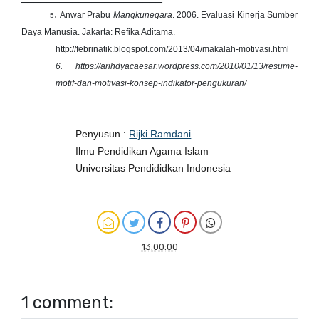
.
Anwar Prabu
Mangkunegara
. 2006. Evaluasi Kinerja Sumber
5
Daya Manusia. Jakarta: Refika Aditama.
http://febrinatik.blogspot.com/2013/04/makalah-motivasi.html
6. https://arihdyacaesar.wordpress.com/2010/01/13/resume-
motif-dan-motivasi-konsep-indikator-pengukuran/
Penyusun :
Rijki Ramdani
Ilmu Pendidikan Agama Islam
Universitas Pendididkan Indonesia
13:00:00
1 comment: