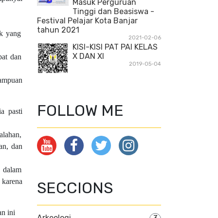
Masuk Perguruan
Tinggi dan Beasiswa -
Festival Pelajar Kota Banjar
tahun 2021
k yang
2021-02-06
KISI-KISI PAT PAI KELAS
X DAN XI
pat dan
2019-05-04
mampuan
FOLLOW ME
a pasti
lahan,
an, dan
n dalam
, karena
SECCIONS
n ini
Arkeologi