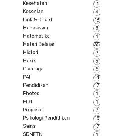
Kesehatan
16
Kesenian
4
Lirik & Chord
13
Mahasiswa
8
Matematika
1
Materi Belajar
35
Misteri
9
Musik
6
Olahraga
5
PAI
14
Pendidikan
17
Photos
1
PLH
1
Proposal
7
Psikologi Pendidikan
15
Sains
17
SBMPTN
1