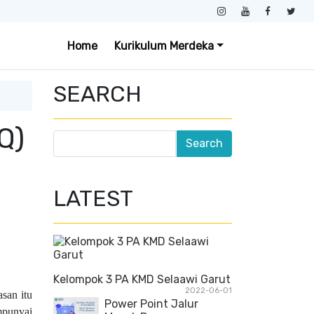
Home
Kurikulum Merdeka
SEARCH
Q)
LATEST
Kelompok 3 PA KMD Selaawi Garut
2022-06-01
san itu
Power Point Jalur
mpunyai