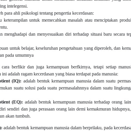
ing intelegensi.
a ahli psikologi tentang pengertia kecerdasan:
 keterampilan untuk memecahkan masalah atau menciptakan produ
entu.
menghadapi dan menyesuaikan diri terhadap situasi baru secara te
uan untuk belajar, keseluruhan pengetahuan yang diperoleh, dan ke
ungan pada umumnya
cara berfikir dan juga kemampuan berfkirnya, tetapi setiap manusi
ni adalah ragam kecerdasan yang biasa terdapat pada manusia:
tient (IQ):
adalah bentuk kemampuan manusia dalam suatu permasa
mukan suatu solusi pada suatu permasalahnnya dalam suatu lingkung
tient (EQ):
adalah bentuk kemampuan manusia terhadap orang lai
n diri sendiri dan juga perasaan orang lain demi kemakmuran hidupnya
 pun akan tumbuh.
):
adalah bentuk kemampuan manusia dalam berprilaku, pada kecerdasa