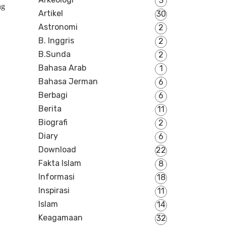
3
ng
Artikel
30
Astronomi
2
B. Inggris
2
B.Sunda
2
Bahasa Arab
1
Bahasa Jerman
6
Berbagi
6
Berita
11
Biografi
2
Diary
6
Download
22
Fakta Islam
8
Informasi
18
Inspirasi
11
Islam
14
Keagamaan
32