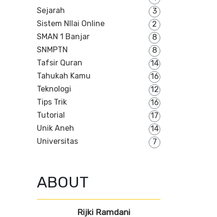
Sejarah
3
Sistem NIlai Online
2
SMAN 1 Banjar
8
SNMPTN
8
Tafsir Quran
14
Tahukah Kamu
16
Teknologi
12
Tips Trik
16
Tutorial
17
Unik Aneh
14
Universitas
7
ABOUT
Rijki Ramdani