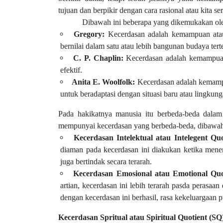
tujuan dan berpikir dengan cara rasional atau kita ser
Dibawah ini beberapa yang dikemukakan oleh par
Gregory:
Kecerdasan adalah kemampuan atau
bernilai dalam satu atau lebih bangunan budaya tert
C. P. Chaplin:
Kecerdasan adalah kemampuan 
efektif.
Anita E. Woolfolk:
Kecerdasan adalah kemamp
untuk beradaptasi dengan situasi baru atau lingk
Pada hakikatnya manusia itu berbeda-beda dalam 
mempunyai kecerdasan yang berbeda-beda, dibawah i
Kecerdasan Intelektual atau Intelegent Quo
diaman pada kecerdasan ini diakukan ketika mene
juga bertindak secara terarah.
Kecerdasan Emosional atau Emotional Quo
artian, kecerdasan ini lebih terarah pasda perasaa
dengan kecerdasan ini berhasil, rasa kekeluargaan
Kecerdasan Spritual atau Spiritual Quotient (SQ