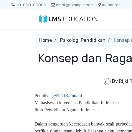
+0-000-00000
email@example.com
An address
Home
Psikologi Pendidikan
Konsep d
Konsep dan Raga
By
Rijki
Penulis :
@RijkiRamdani
Mahasiswa Universitas Pendidikan Indonesia
Ilmu Pendidikan Agama Indonesia
Dalam pengertian kecerdasan banyak seali perbeda
berfikir dunia, tetapi lebuh jleasnya yaitu
kemampu