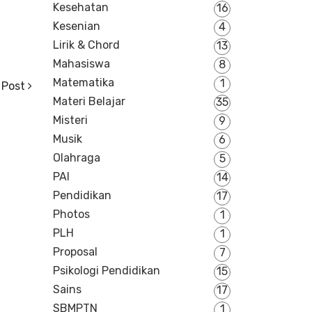
Kesehatan
16
Kesenian
4
Lirik & Chord
13
Mahasiswa
8
Matematika
1
 Post
Materi Belajar
35
Misteri
9
Musik
6
Olahraga
5
PAI
14
Pendidikan
17
Photos
1
PLH
1
Proposal
7
Psikologi Pendidikan
15
Sains
17
SBMPTN
1