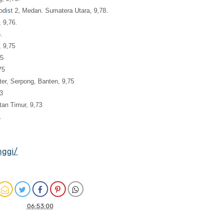
od
i
st 2, Medan. Sumatera Utara, 9,78.
 9,76.
.
, 9,75
75
75
ter, Serpong, Banten, 9,75
3
tan Timur, 9,73
.
nggi/
06:53:00