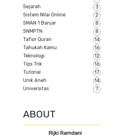
Sejarah
3
Sistem NIlai Online
2
SMAN 1 Banjar
8
SNMPTN
8
Tafsir Quran
14
Tahukah Kamu
16
Teknologi
12
Tips Trik
16
Tutorial
17
Unik Aneh
14
Universitas
7
ABOUT
Rijki Ramdani