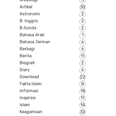
3
Artikel
30
Astronomi
2
B. Inggris
2
B.Sunda
2
Bahasa Arab
1
Bahasa Jerman
6
Berbagi
6
Berita
11
Biografi
2
Diary
6
Download
22
Fakta Islam
8
Informasi
18
Inspirasi
11
Islam
14
Keagamaan
32