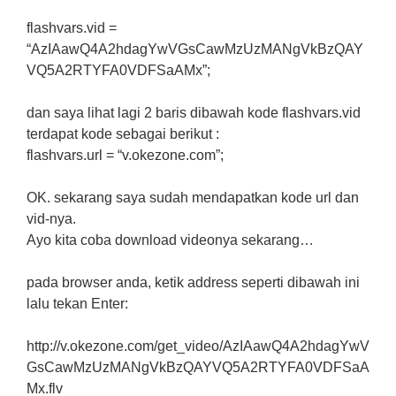
flashvars.vid =
“AzIAawQ4A2hdagYwVGsCawMzUzMANgVkBzQAY
VQ5A2RTYFA0VDFSaAMx”;
dan saya lihat lagi 2 baris dibawah kode flashvars.vid
terdapat kode sebagai berikut :
flashvars.url = “v.okezone.com”;
OK. sekarang saya sudah mendapatkan kode url dan
vid-nya.
Ayo kita coba download videonya sekarang…
pada browser anda, ketik address seperti dibawah ini
lalu tekan Enter:
http://v.okezone.com/get_video/AzIAawQ4A2hdagYwV
GsCawMzUzMANgVkBzQAYVQ5A2RTYFA0VDFSaA
Mx.flv