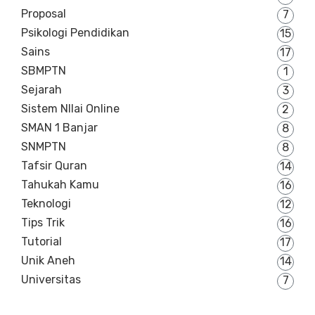
Proposal
7
Psikologi Pendidikan
15
Sains
17
SBMPTN
1
Sejarah
3
Sistem NIlai Online
2
SMAN 1 Banjar
8
SNMPTN
8
Tafsir Quran
14
Tahukah Kamu
16
Teknologi
12
Tips Trik
16
Tutorial
17
Unik Aneh
14
Universitas
7