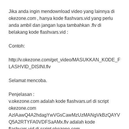
Jika anda ingin mendownload video yang lainnya di
okezone.com , hanya kode flashvars.vid yang perlu
anda ambil dan jangan lupa tambahkan .flv di
belakang kode flashvars.vid :
Contoh:
http://v.okezone.com/get_video/MASUKKAN_KODE_F
LASHVID_DISINI.flv
Selamat mencoba.
Penjelasan :
v.okezone.com adalah kode flashvars.url di script
okezone.com
AzIAawQ4A2hdagYwVGsCawMzUzMANgVkBzQAYV
Q5A2RTYFA0VDFSaAMx.flv adalah kode
flashvars.vid di script okezone.com