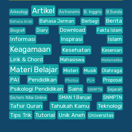
Artikel
Arkeologi
Astronomi
B. Inggris
B.Sunda
Berita
Bahasa Jerman
Berbagi
Bahasa Arab
Download
Diary
Fakta Islam
Biografi
Informasi
Inspirasi
Islam
Keagamaan
Kesehatan
Kesenian
Lirik & Chord
Mahasiswa
Matematika
Materi Belajar
Misteri
Musik
Olahraga
PAI
Pendidikan
Proposal
Photos
PLH
Psikologi Pendidikan
Sains
Sejarah
SBMPTN
SMAN 1 Banjar
SNMPTN
Sistem NIlai Online
Tafsir Quran
Tahukah Kamu
Teknologi
Tips Trik
Tutorial
Unik Aneh
Universitas