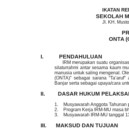
IKATAN RE
SEKOLAH M
Jl. KH. Musto
P
ONTA (
I.
PENDAHULUAN
IRM merupakan suatu organisasi ya
silaturrahmi antar sesama kaum mus
manusia untuk saling mengenal. Ole
(ONTA)” sebagai sarana “Ta’aruf”
Banjar serta sebagai upaya/cara un
II.
DASAR HUKUM PELAKS
1.
Musyawarah Anggota Tahunan p
2.
Program Kerja IRM-MU masa bh
3.
Musyawarah IRM-MU tanggal 13
III.
MAKSUD DAN TUJUAN