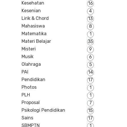
Kesehatan
16
Kesenian
4
Lirik & Chord
13
Mahasiswa
8
Matematika
1
Materi Belajar
35
Misteri
9
Musik
6
Olahraga
5
PAI
14
Pendidikan
17
Photos
1
PLH
1
Proposal
7
Psikologi Pendidikan
15
Sains
17
SBMPTN
1