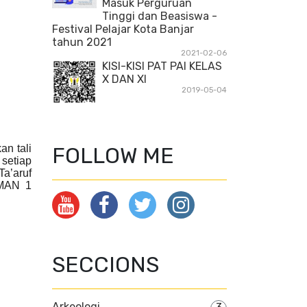
Masuk Perguruan
Tinggi dan Beasiswa -
Festival Pelajar Kota Banjar
tahun 2021
2021-02-06
KISI-KISI PAT PAI KELAS
X DAN XI
2019-05-04
n tali
FOLLOW ME
 setiap
Ta’aruf
SMAN 1
SECCIONS
Arkeologi