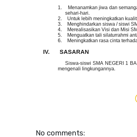
1.
Menanamkan jiwa dan semangat 
sehari-hari.
2.
Untuk lebih meningkatkan kuali
3.
Menghindarkan siswa / siswi S
4.
Merealisasikan Visi dan Misi
5.
Menguatkan tali silaturrahmi an
6.
Meningkatkan rasa cinta terhad
IV.
SASARAN
Siswa-siswi SMA NEGERI 1 BANJ
mengenali lingkungannya.
No comments: