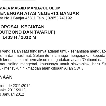
MAJA MASJID MANBA’UL ULUM
ENENGAH ATAS NEGERI 1 BANJAR
fa No.1 Banjar 46311 Telp. ( 0265 ) 741192
ROPOSAL KEGIATAN
OUTBOND DAN TA’ARUF)
1433 H / 2012 M
ng salah satu fungsinya adalah untuk senantiasa menguatka
lim dan muslimat. Selain itu Islam juga mengajarkan kepada
h krena itu, kami bermaksud mengadakan acara “Outbond dan 
 atau saling mengenal, khususnya untuk siswa-siswi baru 
tuk mensykuri nikmat dan alam citpaan Allah SWT.
ANAAN
eriode 2011/2012
akti 2011/2012
 Januari 2012