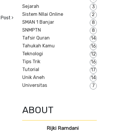
Sejarah
3
Sistem NIlai Online
2
 Post
SMAN 1 Banjar
8
SNMPTN
8
Tafsir Quran
14
Tahukah Kamu
16
Teknologi
12
Tips Trik
16
Tutorial
17
Unik Aneh
14
Universitas
7
ABOUT
Rijki Ramdani