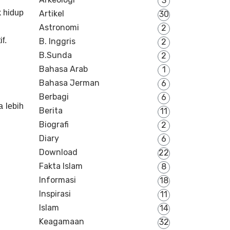
3
 hidup
Artikel
30
Astronomi
2
f.
B. Inggris
2
B.Sunda
2
Bahasa Arab
1
Bahasa Jerman
6
Berbagi
6
 lebih
Berita
11
Biografi
2
Diary
6
Download
22
Fakta Islam
8
Informasi
18
Inspirasi
11
Islam
14
Keagamaan
32