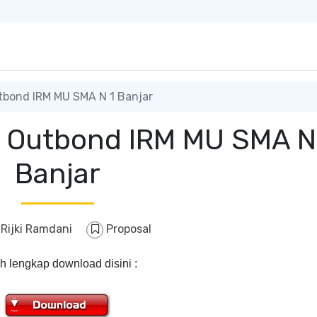
tbond IRM MU SMA N 1 Banjar
 Outbond IRM MU SMA N
Banjar
y
Rijki Ramdani
Proposal
h lengkap download disini :