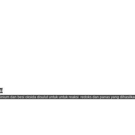
si
inium dan besi oksida disulut untuk untuk reaksi redoks dan panas yang dihasilk