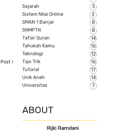
Sejarah
3
Sistem NIlai Online
2
SMAN 1 Banjar
8
SNMPTN
8
Tafsir Quran
14
Tahukah Kamu
16
Teknologi
12
Tips Trik
 Post
16
Tutorial
17
Unik Aneh
14
Universitas
7
ABOUT
Rijki Ramdani