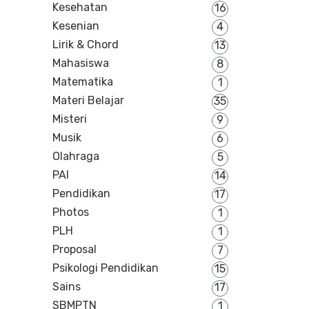
Kesehatan
16
Kesenian
4
Lirik & Chord
13
Mahasiswa
8
Matematika
1
Materi Belajar
35
Misteri
9
Musik
6
Olahraga
5
PAI
14
Pendidikan
17
Photos
1
PLH
1
Proposal
7
Psikologi Pendidikan
15
Sains
17
SBMPTN
1