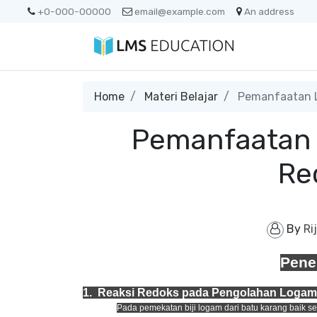
+0-000-00000
email@example.com
An address
Home
Materi Belajar
Pemanfaatan L
Pemanfaatan 
Re
By
Ri
Pene
1. Reaksi Redoks pada Pengolahan Logam
Pada pemekatan biji logam dari batu karang baik se