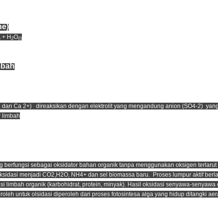
he)
+ H
O
)
2
(l)
mbah
dan Ca 2+) direaksikan dengan elektrolit yang mengandung anion (SO4-2) yang
r limbah
g berfungsi sebagai oksidator bahan organik tanpa menggunakan oksigen terlarut
ioksidasi menjadi CO2,H2O, NH4+ dan sel biomassa baru. Proses lumpur aktif ber
asi limbah organik (karbohidrat, protein, minyak). Hasil oksidasi senyawa-senyawa
roleh untuk olsidasi diperoleh dari proses fotosintesa alga yang hidup ditangki aer