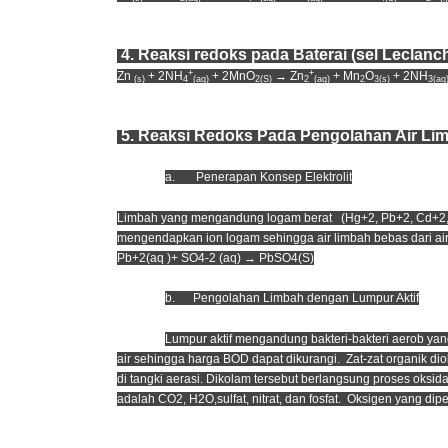
4. Reaksi redoks pada Baterai (sel Leclanc
+
+
Zn
+ 2NH
+ 2MnO
→ Zn
+ Mn
O
+ 2NH
(s)
4
(aq)
2(S)
2
(aq)
2
3(s)
3(aq
5. Reaksi Redoks Pada Pengolahan Air Li
a.
Penerapan Konsep Elektrolit
Limbah yang mengandung logam berat (Hg+2, Pb+2, Cd+2, 
mengendapkan ion logam sehingga air limbah bebas dari ai
Pb+2(aq )+ SO4-2 (aq) → PbSO4(S)
b.
Pengolahan Limbah dengan Lumpur Aktif
Lumpur aktif mengandung bakteri-bakteri aerob yan
air sehingga harga BOD dapat dikurangi. Zat-zat organik d
di tangki aerasi. Dikolam tersebut berlangsung proses oksid
adalah CO2, H2O,sulfat, nitrat, dan fosfat. Oksigen yang dipe