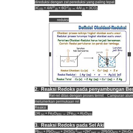
direduksi dengan zat pereduksi yang paling tepat.
3+
-2
3C
+ 4Al
+ 6O
→ 4Al
+ 3CO
(S)
(l)
(l)
(l)
2
l_______________l
reduksi
2. Reaksi Redoks pada penyambungan Be
Rel-rel dilas dengan proses termit . Campuran alum
melumerkan permukaan rel.
Reaksi :
2Al
+ Fe
O
→ 2Fe
+ Al
O
(s)
2
3(S)
(s)
2
3(S)
3. Reaksi Redoks pada Sel Aki
-2
+
Pb
+ PbO
+ 2HSO
+2H
→ 2PbSO
+ 2H
O
(s)
2(aq)
4
(aq)
(aq)
4(S)
2
(l)