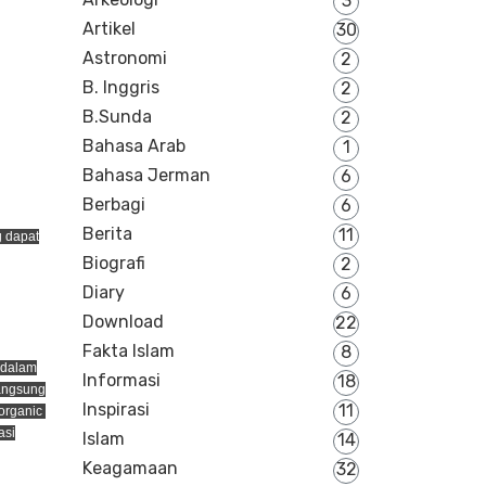
3
Artikel
30
Astronomi
2
B. Inggris
2
B.Sunda
2
Bahasa Arab
1
Bahasa Jerman
6
Berbagi
6
Berita
11
 dapat
Biografi
2
Diary
6
Download
22
Fakta Islam
8
 dalam
Informasi
18
langsung
Inspirasi
11
 organic
asi
Islam
14
Keagamaan
32