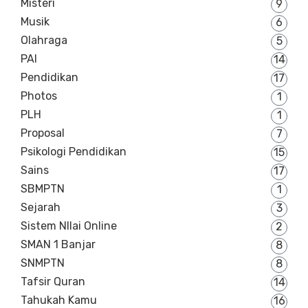
Misteri
9
Musik
6
Olahraga
5
PAI
14
Pendidikan
17
Photos
1
PLH
1
Proposal
7
Psikologi Pendidikan
15
Sains
17
SBMPTN
1
Sejarah
3
Sistem NIlai Online
2
SMAN 1 Banjar
8
SNMPTN
8
Tafsir Quran
14
Tahukah Kamu
16