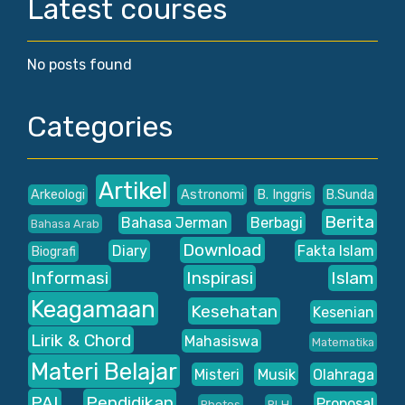
Latest courses
No posts found
Categories
Artikel
Arkeologi
Astronomi
B. Inggris
B.Sunda
Berita
Bahasa Jerman
Berbagi
Bahasa Arab
Download
Diary
Fakta Islam
Biografi
Informasi
Inspirasi
Islam
Keagamaan
Kesehatan
Kesenian
Lirik & Chord
Mahasiswa
Matematika
Materi Belajar
Misteri
Musik
Olahraga
PAI
Pendidikan
Proposal
Photos
PLH