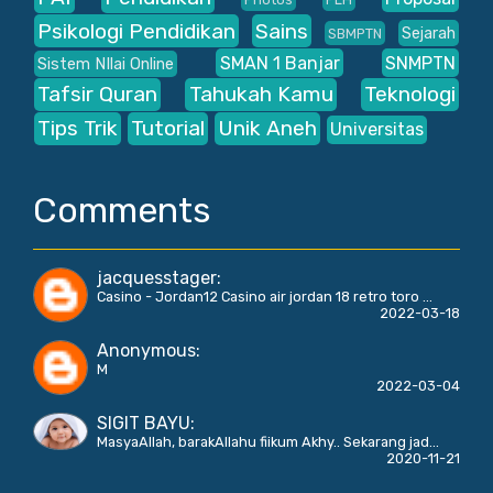
Psikologi Pendidikan
Sains
Sejarah
SBMPTN
SMAN 1 Banjar
SNMPTN
Sistem NIlai Online
Tafsir Quran
Tahukah Kamu
Teknologi
Tips Trik
Tutorial
Unik Aneh
Universitas
Comments
jacquesstager
:
Casino - Jordan12 Casino air jordan 18 retro toro ...
2022-03-18
Anonymous
:
M
2022-03-04
SIGIT BAYU
:
MasyaAllah, barakAllahu fiikum Akhy.. Sekarang jad...
2020-11-21